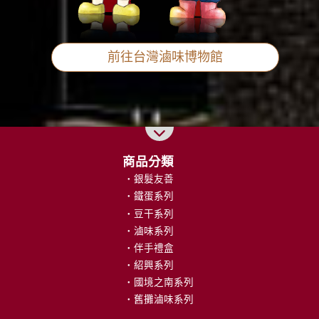
前往台灣滷味博物館
商品分類
關於我們
銀髮友善
品牌故事
鐵蛋系列
我們的榮耀
豆干系列
國際認證
滷味系列
市場通路
伴手禮盒
人才招募
紹興系列
國境之南系列
訊息專區
舊攤滷味系列
公告事項