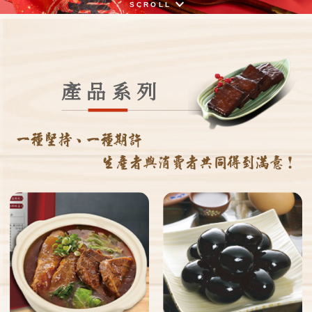
keyboard_arrow_down
SCROLL
產品系列