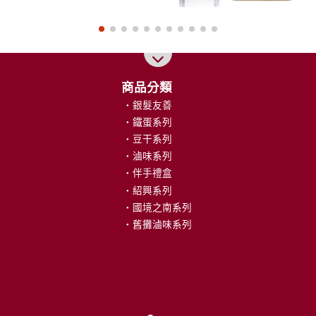
商品分類
關於我們
銀髮友善
品牌故事
鐵蛋系列
我們的榮耀
豆干系列
國際認證
滷味系列
市場通路
伴手禮盒
人才招募
紹興系列
國境之南系列
訊息專區
舊攤滷味系列
公告事項
媒體影音
平面媒體