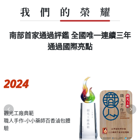
我們的榮耀
南部首家通過評鑑 全國唯一連續三年
通過國際亮點
2024
navigate_before
navigate_next
觀光工廠典範
職人手作-小小藥師百香滷包體
驗